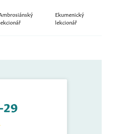
Ambrosiánský
Ekumenický
lekcionář
lekcionář
3-29