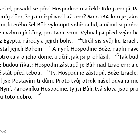
vešel, posadil se před Hospodinem a řekl: Kdo jsem já, 
 můj dům, že jsi mě přivedl až sem?
&nbs23
A kdo je jako 
mi, kterého šel Bůh vykoupit sobě za lid, a učinil si jmén
u vzbuzující činy, pro tvou zemi. Vyhnal jsi před svým li
24
z Egypta, národy a jejich bohy.
Určil sis svůj lid Izrael
25
 stal jejich Bohem.
A nyní, Hospodine Bože, naplň navěk
26
troku a o jeho domě, a učiň, jak jsi prohlásil.
Tak bud
yž budou říkat: Hospodin zástupů je Bůh nad Izraelem; a
27
 stát před tebou.
Ty, Hospodine zástupů, Bože Izraele,
l jsi: Postavím ti dům. Proto tvůj otrok našel odvahu mo
Nyní, Panovníku Hospodine, ty jsi Bůh, tvá slova jsou pr
29
ku toto dobro.
2020