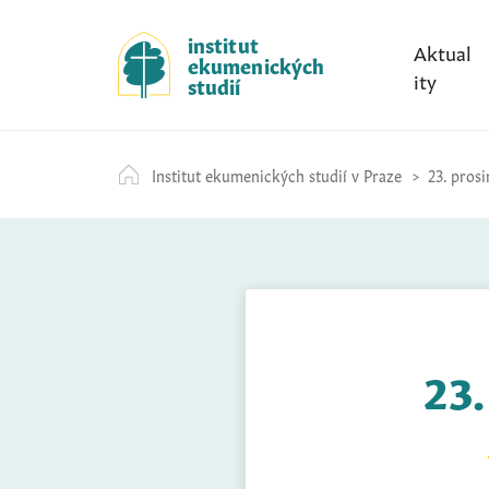
S
k
institut
Aktual
ekumenických
i
ity
studií
p
t
o
Institut ekumenických studií v Praze
23. prosi
c
o
n
t
e
n
t
23.