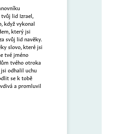
Panovníku
tvůj lid Izrael,
o, když vykonal
dem, který jsi
 za svůj lid navěky.
y slovo, které jsi
e tvé jméno
 dům tvého otroka
 jsi odhalil uchu
dlit se k tobě
avdivá a promluvil