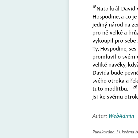
18
Nato král David 
Hospodine, a co je
jediný národ na ze
pro ně velké a hrůz
vykoupil pro sebe 
Ty, Hospodine, ses
promluvil o svém o
veliké navěky, kd
Davida bude pevně
svého otroka a řek
28
tuto modlitbu.
jsi ke svému otro
Autor:
WebAdmin
Publikováno:
31. května 