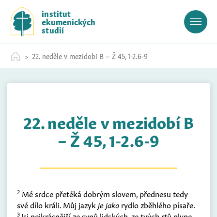
S
institut
k
ekumenických
i
studií
p
t
22. neděle v mezidobí B – Ž 45, 1-2.6-9
o
c
o
n
t
22. neděle v mezidobí B
e
n
– Ž 45, 1-2.6-9
t
2
Mé srdce přetéká dobrým slovem, přednesu tedy
své dílo králi. Můj jazyk
je jako
rydlo zběhlého písaře.
3
Jsi nejkrásnější ze synů lidských, ze tvých rtů plyne