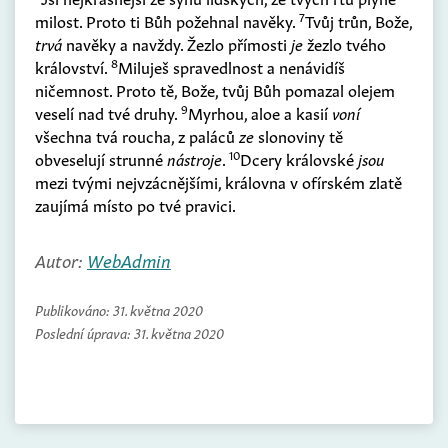
7
milost. Proto ti Bůh požehnal navěky.
Tvůj trůn, Bože,
trvá
navěky a navždy. Žezlo přímosti
je
žezlo tvého
8
království.
Miluješ spravedlnost a nenávidíš
ničemnost. Proto tě, Bože, tvůj Bůh pomazal olejem
9
veselí nad tvé druhy.
Myrhou, aloe a kasií
voní
všechna tvá roucha, z paláců
ze
slonoviny tě
10
obveselují strunné
nástroje
.
Dcery královské
jsou
mezi tvými nejvzácnějšími, královna v ofírském zlatě
zaujímá místo po tvé pravici.
Autor:
WebAdmin
Publikováno:
31. května 2020
Poslední úprava:
31. května 2020