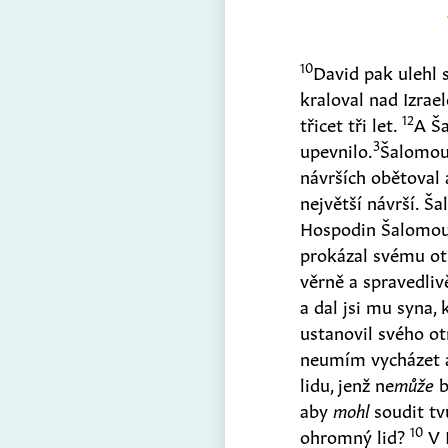
10
David pak ulehl 
kraloval nad Izrae
12
třicet tři let.
A Ša
3
upevnilo.
Šalomoun
návrších obětoval a
největší návrší. Š
Hospodin Šalomouno
prokázal svému ot
věrně a spravedliv
a dal jsi mu syna, 
ustanovil svého o
neumím vycházet 
lidu, jenž ne
může
b
aby
mohl
soudit tv
10
ohromný lid?
V 