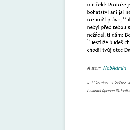
mu řekl: Protože js
bohatství ani jsi 
12
rozuměl právu,
h
nebyl před tebou
nežádal, ti dám: B
14
Jestliže budeš c
chodil tvůj otec D
Autor:
WebAdmin
Publikováno:
31. května 
Poslední úprava:
31. květ