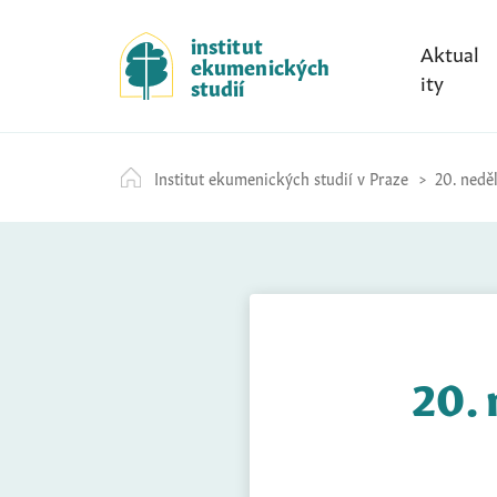
S
k
institut
Aktual
ekumenických
i
ity
studií
p
t
o
Institut ekumenických studií v Praze
20. neděl
c
o
n
t
e
n
t
20. 