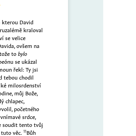
 kterou David
eruzalémě kraloval
í se velice
Davida, ovšem na
otože to
bylo
beónu se ukázal
oun řekl: Ty jsi
d tebou chodil
lké milosrdenství
odine, můj Bože,
ý chlapec,
yvolil, početného
vnímavé srdce,
 soudit tento tvůj
11
 tuto věc.
Bůh