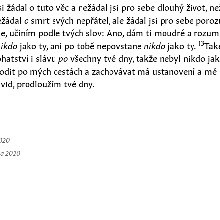
i žádal o tuto věc a nežádal jsi pro sebe dlouhý život, ne
nežádal
o
smrt svých nepřátel, ale žádal jsi pro sebe poro
le, učiním podle tvých slov: Ano, dám ti moudré a rozum
13
nikdo
jako ty, ani po tobě nepovstane
nikdo
jako ty.
Tak
ohatství i slávu
po
všechny tvé dny, takže nebyl nikdo jako
hodit po mých cestách a zachovávat má ustanovení a mé p
avid, prodloužím tvé dny.
2020
na 2020