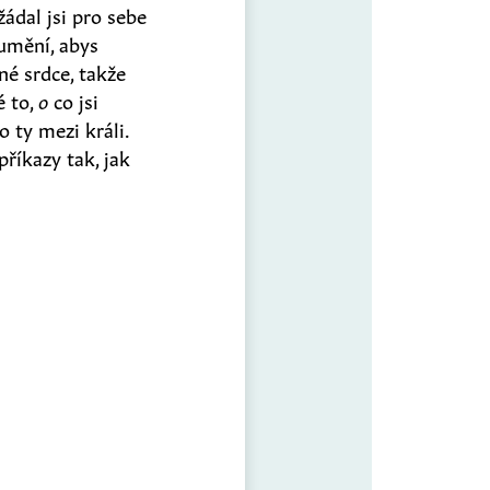
žádal jsi pro sebe
zumění, abys
né srdce, takže
é to,
o
co jsi
 ty mezi králi.
říkazy tak, jak