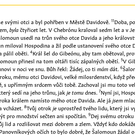
11
se svými otci a byl pohřben v Městě Davidově.
Doba, po
lem,
byla
čtyřicet let. V Chebrónu kraloval sedm let a v J
lomoun usedl na trůn svého otce Davida a jeho královstv
 miloval Hospodina a žil podle ustanovení svého otce 
4
 pálil oběti.
Král šel do Gibeónu, aby tam obětoval, pr
5
alomoun přinesl na tom oltáři tisíc zápalných obětí.
V Gi
6
vi v noci ve snu. Bůh řekl: Žádej, co ti
mám
dát.
Šalom
roku, mému otci Davidovi, velké milosrdenství, když pře
ě, s upřímným srdcem vůči tobě. Zachoval jsi mu toto ve
7
který sedí na jeho trůnu, jak
je tomu
dnes.
Nyní jsi, Hosp
troka králem namísto mého otce Davida. Ale já
jsem
mlad
8
a vcházet.
Tvůj otrok
je
uprostřed tvého lidu, který jsi v
9
ýt pro množství sečten ani spočítán.
Dej svému otroku 
ůj lid a rozlišovat mezi dobrem a zlem. Vždyť kdo dokáže
Panovníkových očích to bylo dobré, že Šalomoun žádal o