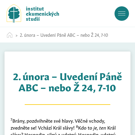
S
institut
k
ekumenických
i
studií
p
t
2. února – Uvedení Páně ABC – nebo Ž 24, 7-10
o
c
o
n
t
2. února – Uvedení Páně
e
n
ABC – nebo Ž 24, 7-10
t
7
Brány, pozdvihněte své hlavy. Věčné vchody,
8
zvedněte se! Vchází Král slávy!
Kdo to
je, ten
Král
slávy? Hospodin, silný a udatný, Hospodin, udatný