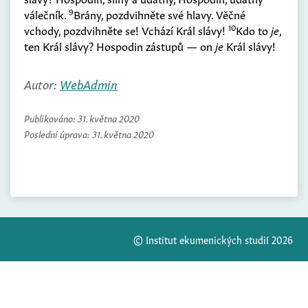
9
válečník.
Brány, pozdvihněte své hlavy. Věčné
10
vchody, pozdvihněte se! Vchází Král slávy!
Kdo to
je
,
ten Král slávy? Hospodin zástupů — on
je
Král slávy!
Autor:
WebAdmin
Publikováno:
31. května 2020
Poslední úprava:
31. května 2020
© Institut ekumenických studií 2026