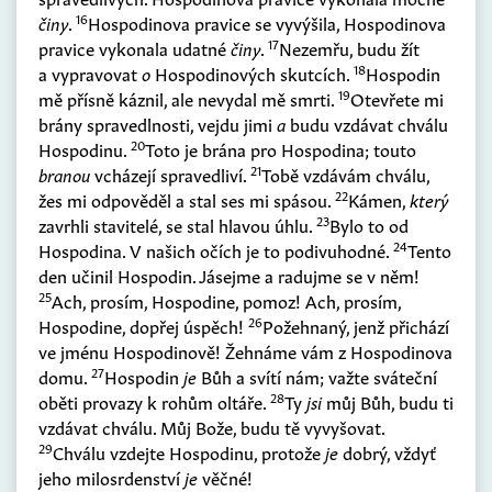
16
činy
.
Hospodinova pravice se vyvýšila, Hospodinova
17
pravice vykonala udatné
činy
.
Nezemřu, budu žít
18
a vypravovat
o
Hospodinových skutcích.
Hospodin
19
mě přísně káznil, ale nevydal mě smrti.
Otevřete mi
brány spravedlnosti, vejdu jimi
a
budu vzdávat chválu
20
Hospodinu.
Toto je brána pro Hospodina; touto
21
branou
vcházejí spravedliví.
Tobě vzdávám chválu,
22
žes mi odpověděl a stal ses mi spásou.
Kámen,
který
23
zavrhli stavitelé, se stal hlavou úhlu.
Bylo to od
24
Hospodina. V našich očích je to podivuhodné.
Tento
den učinil Hospodin. Jásejme a radujme se v něm!
25
Ach, prosím, Hospodine, pomoz! Ach, prosím,
26
Hospodine, dopřej úspěch!
Požehnaný, jenž přichází
ve jménu Hospodinově! Žehnáme vám z Hospodinova
27
domu.
Hospodin
je
Bůh a svítí nám; važte sváteční
28
oběti provazy k rohům oltáře.
Ty
jsi
můj Bůh, budu ti
vzdávat chválu. Můj Bože, budu tě vyvyšovat.
29
Chválu vzdejte Hospodinu, protože
je
dobrý, vždyť
jeho milosrdenství
je
věčné!