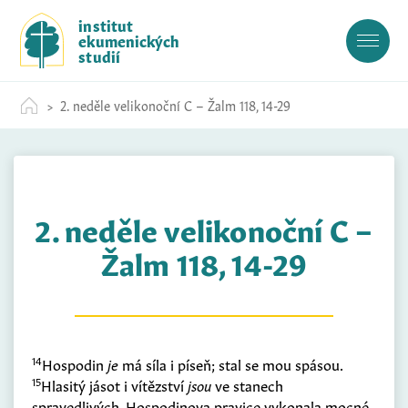
S
institut
k
ekumenických
i
studií
p
t
2. neděle velikonoční C – Žalm 118, 14-29
o
c
o
n
t
2. neděle velikonoční C –
e
n
Žalm 118, 14-29
t
14
Hospodin
je
má síla i píseň; stal se mou spásou.
15
Hlasitý jásot i vítězství
jsou
ve stanech
spravedlivých. Hospodinova pravice vykonala mocné