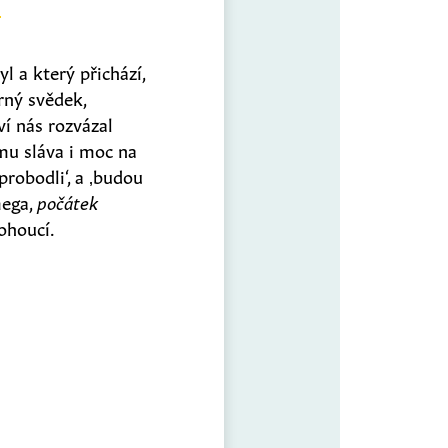
l a který přichází,
rný svědek,
í nás rozvázal
mu sláva i moc na
j probodli‘, a ‚budou
mega,
počátek
mohoucí.