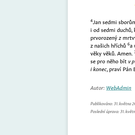
4
Jan sedmi sborům 
i od sedmi duchů, 
prvorozený
z
mrtvý
6
z našich hříchů
a 
věky věků. Amen.
se pro něho bít
v p
i konec
, praví Pán 
Autor:
WebAdmin
Publikováno:
31. května 
Poslední úprava:
31. květ