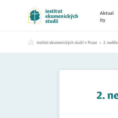
S
k
institut
Aktual
ekumenických
i
ity
studií
p
t
o
Institut ekumenických studií v Praze
2. neděle
c
o
n
t
e
n
t
2. n