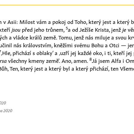
v Asii: Milost vám a pokoj od Toho, který jest a který by
5
kteří
jsou
před jeho trůnem,
a od Ježíše Krista, jenž
je
vě
ch a vládce králů země. Tomu, jenž nás miluje a svou krv
učinil nás královstvím, kněžími svému Bohu a Otci — je
7
‚Hle, přichází s oblaky‘ a ‚uzří jej každé oko, i ti, kteří je
8
rsa
všechny kmeny země‘. Ano, amen.
Já jsem Alfa i O
Bůh, Ten, který jest a který byl a který přichází, ten Vše
2020
na 2020