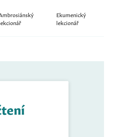
Ambrosiánský
Ekumenický
lekcionář
lekcionář
čtení