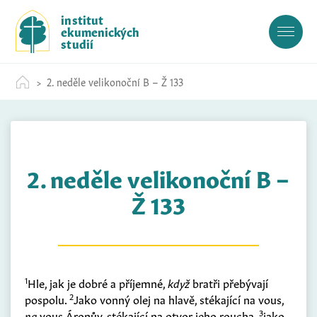
S
institut
k
ekumenických
i
studií
p
t
2. neděle velikonoční B – Ž 133
o
c
o
n
t
2. neděle velikonoční B –
e
n
Ž 133
t
1
Hle, jak je dobré a příjemné,
když
bratři přebývají
2
pospolu.
Jako vonný olej na hlavě, stékající na vous,
3
na
vous Áronův, stékající na otvor jeho roucha,
jako