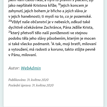
19
jako nepřátelé Kristova kříže;
jejich koncem
je
zahynutí, jejich bohem
je
břicho a
jejich
sláva
je
v jejich hanebnosti; ti myslí na to, co
je
pozemské.
20
Vždyť naše občanství je v nebesích, odkud také
dychtivě očekáváme Zachránce, Pána Ježíše Krista,
21
který přetvoří tělo naší poníženosti ve stejnou
podobu těla jeho slávy působením, kterým je mocen
1
si také všecko podmanit.
A tak, moji bratři, milovaní
a vytoužení, má radosti a koruno, takto stůjte pevně
v Pánu, milovaní.
Autor:
WebAdmin
Publikováno:
31. května 2020
Poslední úprava:
31. května 2020