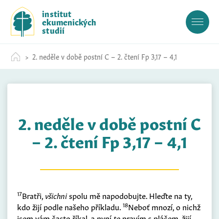
S
institut
k
ekumenických
i
studií
p
t
2. neděle v době postní C – 2. čtení Fp 3,17 – 4,1
o
c
o
n
t
2. neděle v době postní C
e
n
– 2. čtení Fp 3,17 – 4,1
t
17
Bratři,
všichni
spolu mě napodobujte. Hleďte na ty,
18
kdo žijí podle našeho příkladu.
Neboť mnozí, o nichž
jsem vám často říkal, a nyní
to
pravím s pláčem, žijí