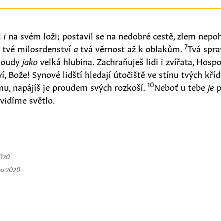
i
i
na svém loži; postavil se na nedobré cestě, zlem nepo
7
á
tvé milosrdenství
a
tvá věrnost až k oblakům.
Tvá spr
 soudy
jako
velká hlubina. Zachraňuješ lidi i zvířata, Hosp
, Bože! Synové lidští hledají útočiště ve stínu tvých kříd
10
mu, napájíš je proudem svých rozkoší.
Neboť u tebe
je
p
vidíme světlo.
2020
na 2020