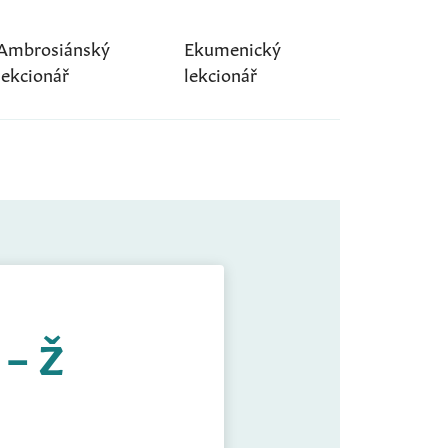
Ambrosiánský
Ekumenický
lekcionář
lekcionář
 – Ž