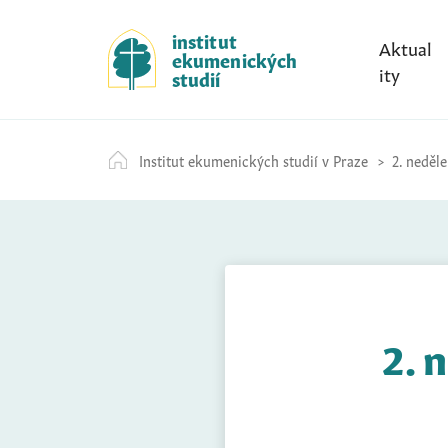
S
k
institut
Aktual
ekumenických
i
ity
studií
p
t
o
Institut ekumenických studií v Praze
2. neděle
c
o
n
t
e
n
t
2. 