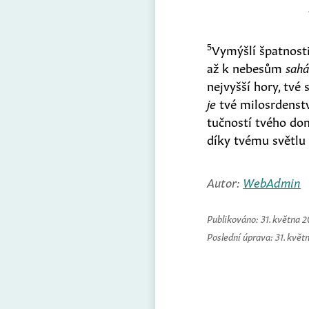
5
Vymýšlí špatnost
až k nebesům
sah
nejvyšší hory, tvé
je
tvé milosrdenství
tučností tvého do
díky tvému světlu 
Autor:
WebAdmin
Publikováno:
31. května 
Poslední úprava:
31. květ