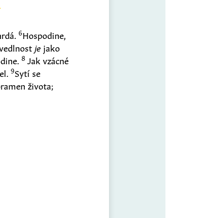
6
hrdá.
Hospodine,
avedlnost
je
jako
8
odine.
Jak vzácné
9
el.
Sytí se
ramen života;