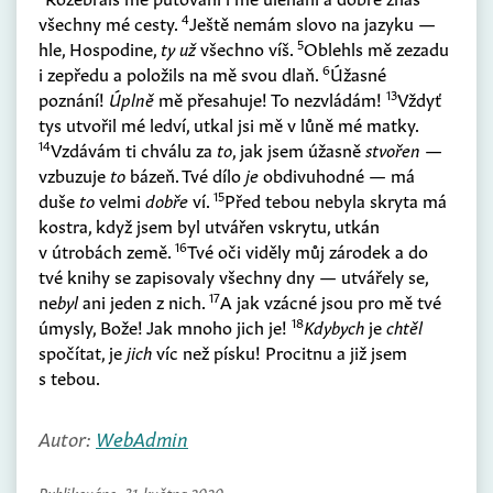
4
všechny mé cesty.
Ještě nemám slovo na jazyku —
5
hle, Hospodine,
ty už
všechno víš.
Oblehls mě zezadu
6
i zepředu a položils na mě svou dlaň.
Úžasné
13
poznání!
Úplně
mě přesahuje! To nezvládám!
Vždyť
tys utvořil mé ledví, utkal jsi mě v lůně mé matky.
14
Vzdávám ti chválu za
to
, jak jsem úžasně
stvořen
—
vzbuzuje
to
bázeň. Tvé dílo
je
obdivuhodné — má
15
duše
to
velmi
dobře
ví.
Před tebou nebyla skryta má
kostra, když jsem byl utvářen vskrytu, utkán
16
v útrobách země.
Tvé oči viděly můj zárodek a do
tvé knihy se zapisovaly všechny dny — utvářely se,
17
ne
byl
ani jeden z nich.
A jak vzácné jsou pro mě tvé
18
úmysly, Bože! Jak mnoho jich je!
Kdybych
je
chtěl
spočítat, je
jich
víc než písku! Procitnu a již jsem
s tebou.
Autor:
WebAdmin
Publikováno:
31. května 2020