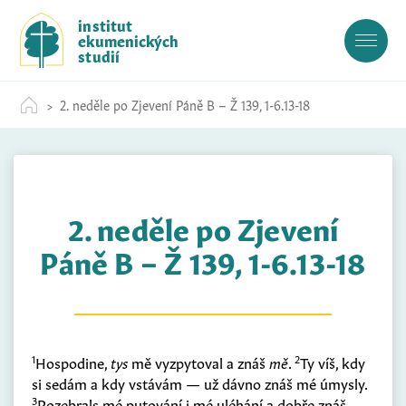
S
institut
k
ekumenických
i
studií
p
t
2. neděle po Zjevení Páně B – Ž 139, 1-6.13-18
o
c
o
n
t
2. neděle po Zjevení
e
n
Páně B – Ž 139, 1-6.13-18
t
1
2
Hospodine,
tys
mě vyzpytoval a znáš
mě
.
Ty víš, kdy
si sedám a kdy vstávám — už dávno znáš mé úmysly.
3
Rozebrals mé putování i mé uléhání a dobře znáš