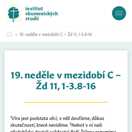
S
institut
k
ekumenických
i
studií
p
t
19. neděle v mezidobí C – Žd 11, 1-3.8-16
o
c
o
n
t
19. neděle v mezidobí C –
e
n
Žd 11, 1-3.8-16
t
1
Víra jest podstata
věcí,
v něž doufáme, důkaz
2
skutečností, které nevidíme.
Neboť v ní naši
3
předchůdci dostali svědectví
Boží
.
Vírou rozumíme,