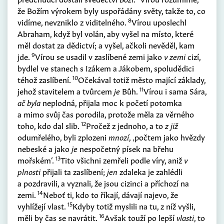
že Božím výrokem byly uspořádány světy, takže to, co
8
vidíme, nevzniklo z viditelného.
Vírou uposlechl
Abraham, když byl volán, aby vyšel na místo, které
měl dostat za dědictví; a vyšel, ačkoli nevěděl, kam
9
jde.
Vírou se usadil v zaslíbené zemi jako
v zemi
cizí,
bydlel ve stanech s Izákem a Jákobem, spoludědici
10
téhož zaslíbení.
Očekával totiž město mající základy,
11
jehož stavitelem a tvůrcem
je
Bůh.
Vírou i sama Sára,
ač byla
neplodná, přijala moc k početí potomka
a mimo svůj čas porodila, protože měla za věrného
12
toho, kdo dal slib.
Pročež z jednoho, a to
z již
odumřelého, byli zplozeni
mnozí
, ‚počtem jako hvězdy
nebeské a jako
je
nespočetný písek na břehu
13
mořském‘.
Tito všichni zemřeli podle víry, aniž
v
plnosti
přijali ta zaslíbení;
jen
zdaleka je zahlédli
a pozdravili, a vyznali, že jsou cizinci a příchozí na
14
zemi.
Neboť ti, kdo to říkají, dávají najevo, že
15
vyhlížejí vlast.
Kdyby totiž myslili na tu, z níž vyšli,
16
měli by čas se navrátit.
Avšak touží po lepší
vlasti
, to