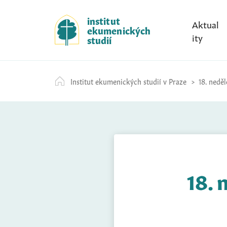
S
k
institut
Aktual
ekumenických
i
ity
studií
p
t
o
Institut ekumenických studií v Praze
18. neděl
c
o
n
t
e
n
t
18. 