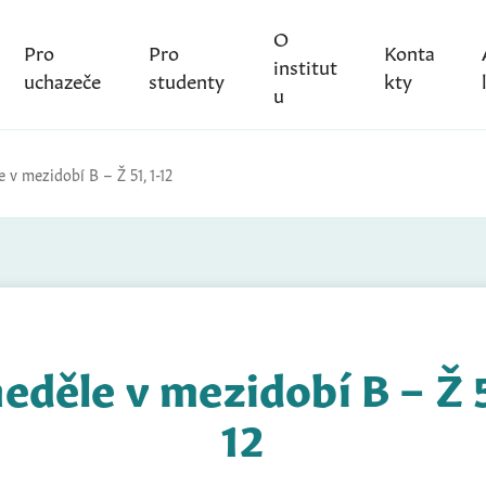
O
Pro
Pro
Konta
institut
uchazeče
studenty
kty
u
e v mezidobí B – Ž 51, 1-12
neděle v mezidobí B – Ž 5
12