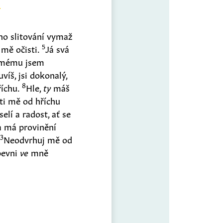
ho slitování vymaž
5
mě očisti.
Já svá
amému jsem
uvíš, jsi dokonalý,
8
říchu.
Hle,
ty
máš
ti mě od hříchu
selí a radost, ať se
a má provinění
13
Neodvrhuj mě od
pevni
ve
mně