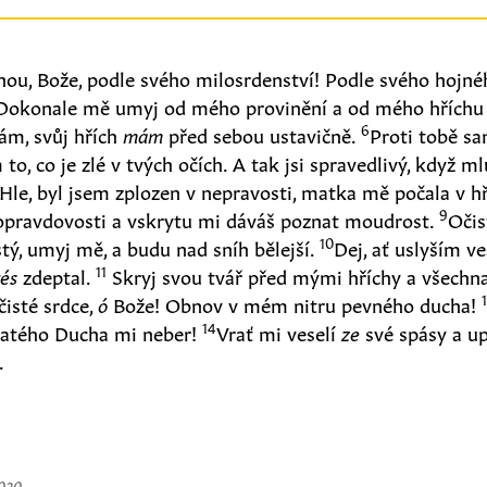
ou, Bože, podle svého milosrdenství! Podle svého hojné
Dokonale mě umyj od mého provinění a od mého hříchu 
6
ám, svůj hřích
mám
před sebou ustavičně.
Proti tobě s
 to, co je zlé v tvých očích. A tak jsi spravedlivý, když ml
Hle, byl jsem zplozen v nepravosti, matka mě počala v h
9
é opravdovosti a vskrytu mi dáváš poznat moudrost.
Očis
10
tý, umyj mě, a budu nad sníh bělejší.
Dej, ať uslyším ve
11
rés
zdeptal.
Skryj svou tvář před mými hříchy a všechn
čisté srdce,
ó
Bože! Obnov v mém nitru pevného ducha!
14
svatého Ducha mi neber!
Vrať mi veselí
ze
své spásy a u
.
2020