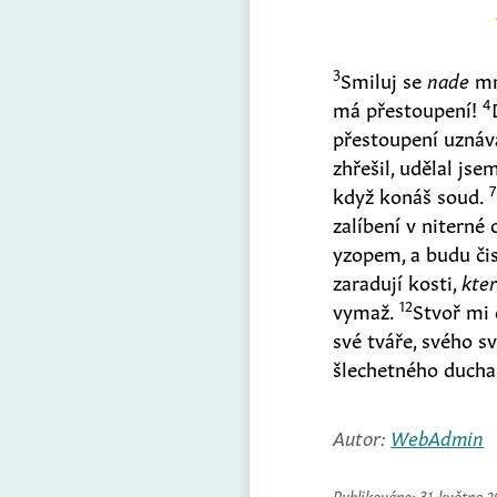
3
Smiluj se
nade
mn
4
má přestoupení!
přestoupení uznáv
zhřešil, udělal jsem
7
když konáš soud.
zalíbení v nitern
yzopem, a budu čis
zaradují kosti,
kte
12
vymaž.
Stvoř mi 
své tváře, svého 
šlechetného ducha
Autor:
WebAdmin
Publikováno:
31. května 