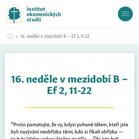
S
institut
k
ekumenických
i
studií
p
t
16. neděle v mezidobí B – Ef 2, 11-22
o
c
o
n
t
16. neděle v mezidobí B –
e
n
Ef 2, 11-22
t
11
Proto pamatujte, že vy, kdysi pohané tělem, kteří jste
byli nazýváni neobřízka těmi, kdo si říkali obřízka —
12
ta byla lidskou
rukou činěna na těle –,
že jste byli