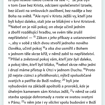
v tom čase bez Krista, odcizeni společenství Izraele,
bez účasti na smlouvách zaslíbení, bez naděje a bez
13
Boha na světě.
Ale nyní v Kristu Ježíši vy, kteří jste
byli kdysi daleko, stali jste se blízkými v krvi Kristově.
14
Neboť on je náš pokoj; on oboje učinil jedním
a zbořil rozdělující hradbu, ve svém těle zrušil
15
nepřátelství —
Zákon
s jeho
příkazy a ustanoveními
–, aby v sobě z těch dvou stvořil jednoho nového
16
člověka, učinil pokoj
a oba
dva
usmířil
s
Bohem
v jednom těle skrze kříž, v němž zabil to nepřátelství.
17
Přišel a zvěstoval pokoj vám,
kteří jste byli
daleko,
18
a pokoj těm,
kteří byli
blízko,
neboť skrze něho jedni
19
i druzí máme přístup k Otci v jednom Duchu.
Proto
již nejste cizinci a přistěhovalci, nýbrž spoluobčané
20
svatých a patříte do Boží rodiny;
byli jste
vybudováni na základě apoštolů a proroků,
kde
je
21
úhelným kamenem sám Kristus Ježíš,
v němž se celá
stavba spojuje dohromady a roste ve svatou svatyni
22
v Pánu;
v něm jste i vy
všichni
spolu budováni v Boží