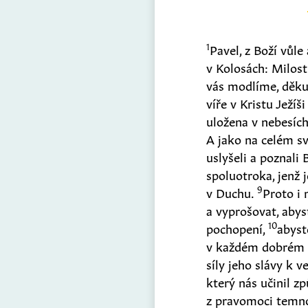
1
Pavel, z Boží vůle
v Kolosách: Milos
vás modlíme, děku
víře v Kristu Ježíš
uložena v nebesích.
A jako na celém sv
uslyšeli a poznali
spoluotroka, jenž 
9
v Duchu.
Proto i 
a vyprošovat, aby
10
pochopení,
abyst
v každém dobrém s
síly jeho slávy k v
který nás učinil z
z pravomoci temnot