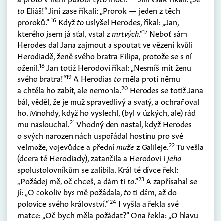
to
Eliáš!“ Jiní zase říkali: „Prorok — jeden z těch
16
proroků.“
Když
to
uslyšel Herodes, říkal: „Jan,
17
kterého jsem já sťal, vstal
z mrtvých
.“
Neboť sám
Herodes dal Jana zajmout a spoutat ve vězení kvůli
Herodiadě, ženě svého bratra Filipa, protože se s ní
18
oženil.
Jan totiž Herodovi říkal: „Nesmíš mít ženu
19
svého bratra!“
A Herodias
to
měla proti němu
20
a chtěla ho zabít, ale nemohla.
Herodes se totiž Jana
bál, věděl, že je muž spravedlivý a svatý, a ochraňoval
ho. Mnohdy, když ho vyslechl,
(
byl v úzkých, ale
)
rád
21
mu naslouchal.
Vhodný den nastal, když Herodes
o svých narozeninách uspořádal hostinu pro své
22
velmože, vojevůdce a přední
muže
z Galileje.
Tu vešla
(
dcera té Herodiady
)
, zatančila a Herodovi i
jeho
spolustolovníkům se zalíbila. Král té dívce řekl:
23
„Požádej mě, oč chceš, a dám ti
to
.“
A zapřísahal se
jí: „O cokoliv bys mě požádala,
to
ti dám, až do
24
polovice svého království.“
I vyšla a řekla své
matce: „Oč bych měla požádat?“ Ona řekla: „O hlavu