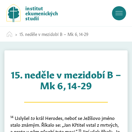
S
institut
k
ekumenických
i
studií
p
t
15. neděle v mezidobí B – Mk 6, 14-29
o
c
o
n
t
15. neděle v mezidobí B –
e
n
Mk 6, 14-29
t
14
Uslyšel
to
král Herodes, neboť se Ježíšovo jméno
stalo známým. Říkalo se: „Jan Křtitel vstal z mrtvých,
15
a proto v něm působí ty
to
moci.“
Jiní však říkali: „Je