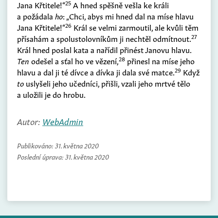
25
Jana Křtitele!“
A hned spěšně vešla ke králi
a požádala
ho
: „Chci, abys mi hned dal na míse hlavu
26
Jana Křtitele!“
Král se velmi zarmoutil, ale kvůli těm
27
přísahám a spolustolovníkům ji nechtěl odmítnout.
Král hned poslal kata a nařídil přinést Janovu hlavu.
28
Ten
odešel a sťal ho ve vězení,
přinesl na míse jeho
29
hlavu a dal ji té dívce a dívka ji dala své matce.
Když
to
uslyšeli jeho učedníci, přišli, vzali jeho mrtvé tělo
a uložili je do hrobu.
Autor:
WebAdmin
Publikováno:
31. května 2020
Poslední úprava:
31. května 2020