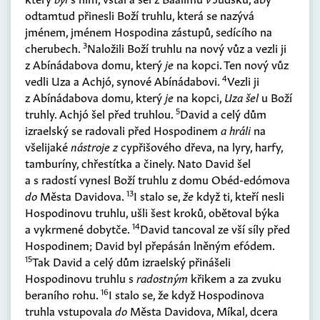
odtamtud přinesli Boží truhlu, která se nazývá
jménem, jménem Hospodina zástupů, sedícího na
3
cherubech.
Naložili Boží truhlu na nový vůz a vezli ji
z Abínádabova domu, který
je
na kopci. Ten nový vůz
4
vedli Uza a Achjó, synové Abínádabovi.
Vezli ji
z Abínádabova domu, který
je
na kopci,
Uza šel
u Boží
5
truhly. Achjó šel před truhlou.
David a celý dům
izraelský se radovali před Hospodinem
a hráli
na
všelijaké
nástroje z
cypřišového dřeva, na lyry, harfy,
tamburíny, chřestítka a činely. Nato David šel
a s radostí vynesl Boží truhlu z domu Obéd-edómova
13
do
Města Davidova.
I stalo se,
že
když ti, kteří nesli
Hospodinovu truhlu, ušli šest kroků, obětoval býka
14
a vykrmené dobytče.
David tancoval ze vší síly před
Hospodinem; David byl přepásán lněným efódem.
15
Tak David a celý dům izraelský přinášeli
Hospodinovu truhlu s
radostným
křikem a za zvuku
16
beraního rohu.
I stalo se, že když Hospodinova
truhla vstupovala
do
Města Davidova, Míkal, dcera