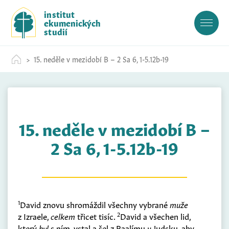
S
institut
k
ekumenických
i
studií
p
t
15. neděle v mezidobí B – 2 Sa 6, 1-5.12b-19
o
c
o
n
t
15. neděle v mezidobí B –
e
n
2 Sa 6, 1-5.12b-19
t
1
David znovu shromáždil všechny vybrané
muže
2
z Izraele,
celkem
třicet tisíc.
David a všechen lid,
který
byl
s ním, vstal a šel z Baalímu
v
Judsku, aby