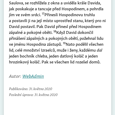
Saulova, se rozhlížela z okna a uviděla krále Davida,
jak poskakuje a tancuje před Hospodinem, a pohrdla
17
jím ve svém srdci.
Přinesli Hospodinovu truhlu
a postavili ji na její místo uprostřed stanu, který pro ni
David postavil. Pak David přinesl před Hospodinem
18
zápalné a pokojné oběti.
Když David dokončil
přinášení zápalných a pokojných obětí, požehnal lidu
19
ve jménu Hospodina zástupů.
Nato podělil všechen
lid, celé množství Izraelců, muže i ženy, každému
dal
jeden bochník chleba, jeden datlový koláč a jeden
hrozinkový koláč. Pak se všechen lid rozešel domů.
Autor:
WebAdmin
Publikováno:
31. května 2020
Poslední úprava:
31. května 2020