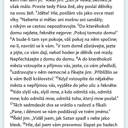
však málo. Proste tedy Pána žně, aby poslal dělníky
3
na svou žeň.
Jděte! Hle, posílám vás jako ovce mezi
4
vlky.
Neberte si měšec ani mošnu ani sandály;
5
s nikým se cestou nepozdravujte.
Do kteréhokoli
domu vejdete, řekněte nejprve: ‚Pokoj tomuto domu!‘
6
A bude-li tam syn pokoje, váš pokoj na něm spočine;
7
ne-li, navrátí se k vám.
V tom domě zůstávejte, jezte
a pijte, co vám dají, neboť hoden je dělník své mzdy.
8
Nepřecházejte z domu do domu.
A do kteréhokoli
města vstoupíte a přijmou vás, jezte, co vám předloží,
9
uzdravujte v něm nemocné a říkejte jim: ‚Přiblížilo se
10
k vám Boží království.‘
Když
vstoupíte do nějakého
města a nepřijmou vás, vyjděte do jeho ulic a řekněte:
16
Kdo slyší vás, slyší mne, a kdo odmítá vás, odmítá
mne; kdo odmítá mne, odmítá toho,
který
mne poslal.“
17
Těch sedmdesát dva se vrátilo s radostí a říkali:
„Pane, i démoni se nám poddávají ve tvém jménu.“
18
Řekl jim: „Viděl jsem, jak Satan spadl s nebe jako
19
blesk.
Hle, dal jsem vám pravomoc šlapat po hadech