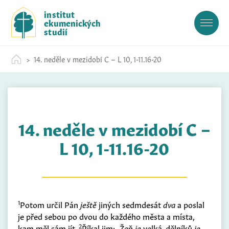
S
institut
k
ekumenických
i
studií
p
t
14. neděle v mezidobí C – L 10, 1-11.16-20
o
c
o
n
t
14. neděle v mezidobí C –
e
n
L 10, 1-11.16-20
t
1
Potom určil Pán
ještě
jiných sedmdesát
dva
a poslal
je před sebou po dvou do každého města a místa,
2
kam měl sám jít.
Říkal jim: „Žeň
je
velká, dělníků
je