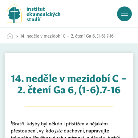
S
institut
k
ekumenických
i
studií
p
t
14. neděle v mezidobí C – 2. čtení Ga 6, (1-6).7-16
o
c
o
n
t
14. neděle v mezidobí C –
e
n
2. čtení Ga 6, (1-6).7-16
t
1
Bratři, kdyby byl někdo i přistižen v nějakém
přestoupení, vy, kdo
jste
duchovní, napravujte
takového
člověka
v duchu mírnosti a dávej si
každý