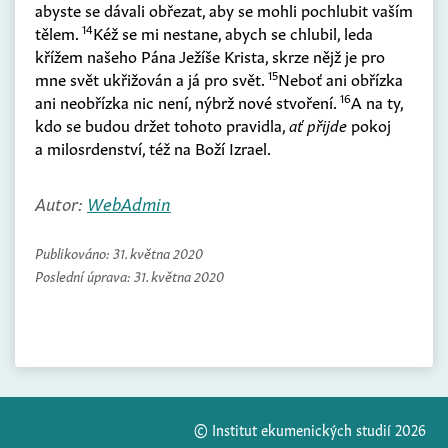
abyste se dávali obřezat, aby se mohli pochlubit vaším
14
tělem.
Kéž se mi nestane, abych se chlubil, leda
křížem našeho Pána Ježíše Krista, skrze nějž je pro
15
mne svět ukřižován a já pro svět.
Neboť ani obřízka
16
ani neobřízka nic není, nýbrž nové stvoření.
A na ty,
kdo se budou držet tohoto pravidla,
ať přijde
pokoj
a milosrdenství, též na Boží Izrael.
Autor:
WebAdmin
Publikováno:
31. května 2020
Poslední úprava:
31. května 2020
© Institut ekumenických studií 2026