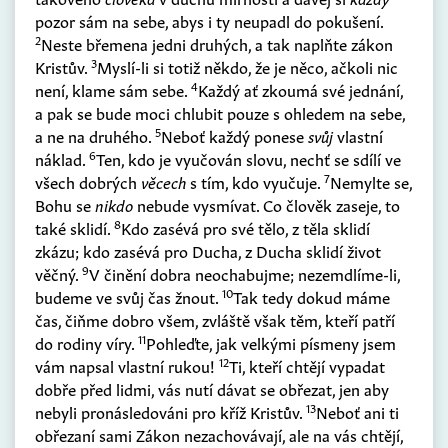
pozor sám na sebe, abys i ty neupadl do pokušení.
2
Neste břemena jedni druhých, a tak naplňte zákon
3
Kristův.
Myslí-li si totiž někdo, že je něco, ačkoli nic
4
není, klame sám sebe.
Každý ať zkoumá své jednání,
a pak se bude moci chlubit pouze s ohledem na sebe,
5
a ne na druhého.
Neboť každý ponese
svůj
vlastní
6
náklad.
Ten, kdo je vyučován slovu, nechť se sdílí ve
7
všech dobrých
věcech
s tím, kdo vyučuje.
Nemylte se,
Bohu se
nikdo
nebude vysmívat. Co člověk zaseje, to
8
také sklidí.
Kdo zasévá pro své tělo, z těla sklidí
zkázu; kdo zasévá pro Ducha, z Ducha sklidí život
9
věčný.
V činění dobra neochabujme; nezemdlíme-li,
10
budeme ve svůj čas žnout.
Tak tedy dokud máme
čas, čiňme dobro všem, zvláště však těm, kteří patří
11
do rodiny víry.
Pohleďte, jak velkými písmeny jsem
12
vám napsal vlastní rukou!
Ti, kteří chtějí vypadat
dobře před lidmi, vás nutí dávat se obřezat, jen aby
13
nebyli pronásledováni pro kříž Kristův.
Neboť ani ti
obřezaní sami Zákon nezachovávají, ale na vás chtějí,