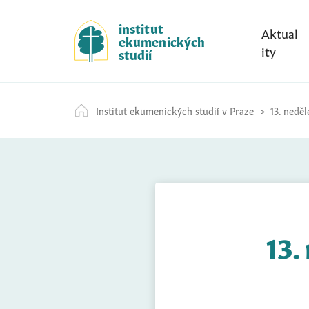
S
k
institut
Aktual
ekumenických
i
ity
studií
p
t
o
Institut ekumenických studií v Praze
13. neděl
c
o
n
t
e
n
t
13.