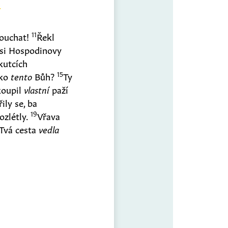
11
louchat!
Řekl
si Hospodinovy
kutcích
15
ako
tento
Bůh?
Ty
ykoupil
vlastní
paží
řily se, ba
19
ozlétly.
Vřava
Tvá cesta
vedla