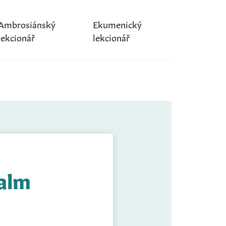
Ambrosiánský
Ekumenický
lekcionář
lekcionář
Žalm