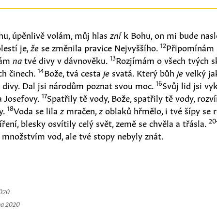
u, úpěnlivě volám, můj hlas
zní
k Bohu, on mi bude nas
12
estí je,
že
se změnila pravice Nejvyššího.
Připomínám 
13
ínám
na
tvé divy v dávnověku.
Rozjímám o všech tvých s
14
ch činech.
Bože, tvá cesta
je
svatá. Který bůh
je
velký j
16
á divy. Dal jsi národům poznat svou moc.
Svůj lid jsi v
17
 Josefovy.
Spatřily tě vody, Bože, spatřily tě vody, rozví
18
y.
Voda se lila
z
mračen,
z
oblaků hřmělo, i tvé šípy se r
20
ření, blesky osvítily celý svět, země se chvěla a třásla.
 množstvím vod, ale tvé stopy nebyly znát.
2020
na 2020