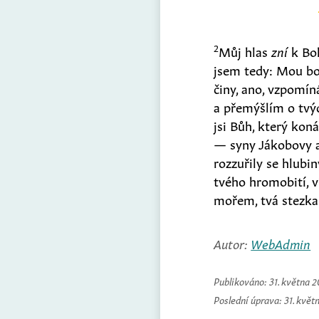
2
Můj hlas
zní
k Boh
jsem tedy: Mou bol
činy, ano, vzpom
a přemýšlím o tvý
jsi Bůh, který kon
— syny Jákobovy a
rozzuřily se hlubin
tvého hromobití, ví
mořem, tvá stezka
Autor:
WebAdmin
Publikováno:
31. května 
Poslední úprava:
31. květ