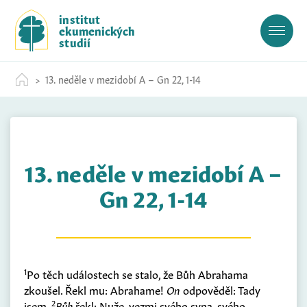
S
institut
k
ekumenických
i
studií
p
t
13. neděle v mezidobí A – Gn 22, 1-14
o
c
o
n
t
13. neděle v mezidobí A –
e
n
Gn 22, 1-14
t
1
Po těch událostech se stalo, že Bůh Abrahama
zkoušel. Řekl mu: Abrahame!
On
odpověděl: Tady
2
jsem.
Bůh
řekl: Nuže, vezmi svého syna, svého