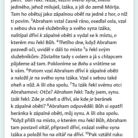
jediného, jehož miluješ, Izáka, a jdi do země Mórija.
Tam ho obětuj jako zápalnou oběť na jedné z hor,
o
níž
3
ti povím.
Abraham vstal časně ráno, osedlal osla, vzal
s sebou dva své služebníky a svého syna Izáka,
naštípal dříví
k
zápalné oběti a vydal se k místu,
o
4
kterém mu řekl Bůh.
Třetího dne, když Abraham
5
pozvedl oči, uviděl v dáli to místo
a řekl svým
služebníkům: Zůstaňte tady s oslem a já s chlapcem
půjdeme až tam. Pokloníme se
Bohu
a vrátíme se
6
k vám.
Potom vzal Abraham dříví
k
zápalné oběti
a naložil
je
na svého syna Izáka. Vzal s sebou také
7
oheň a nůž. A šli oba spolu.
Tu Izák řekl svému otci
Abrahamovi: Otče?
Abraham
řekl: Tady jsem, synu.
Izák
řekl: Zde
je
oheň a dříví, ale kde
je
beránek
8
k zápalné oběti?
Abraham odpověděl: Bůh si opatří
beránka k zápalné oběti, můj synu. A šli oba spolu.
9
Když přišli na místo,
o
kterém mu řekl Bůh, Abraham
tam postavil oltář, připravil dříví, svázal svého syna
10
Izáka a položil ho na oltář na dříví.
Pak vztáhl ruku