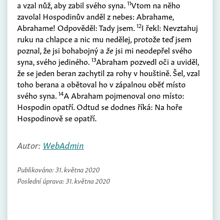
11
a vzal nůž, aby zabil svého syna.
Vtom na něho
zavolal Hospodinův anděl z nebes: Abrahame,
12
Abrahame! Odpověděl: Tady jsem.
I řekl: Nevztahuj
ruku na chlapce a nic mu nedělej, protože teď jsem
poznal, že jsi bohabojný a
že
jsi mi neodepřel svého
13
syna, svého jediného.
Abraham pozvedl oči a uviděl,
že se jeden beran zachytil za rohy v houštině. Šel, vzal
toho berana a obětoval ho v zápalnou oběť místo
14
svého syna.
A Abraham pojmenoval ono místo:
Hospodin opatří. Odtud se dodnes říká: Na hoře
Hospodinově se opatří.
Autor:
WebAdmin
Publikováno:
31. května 2020
Poslední úprava:
31. května 2020