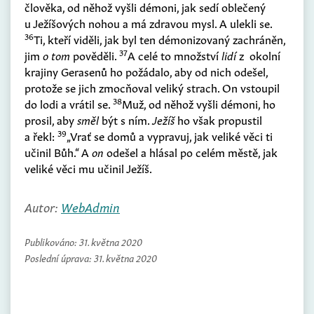
člověka, od něhož vyšli démoni, jak sedí oblečený
u Ježíšových nohou a má zdravou mysl. A ulekli se.
36
Ti, kteří viděli, jak byl ten démonizovaný zachráněn,
37
jim
o tom
pověděli.
A celé to množství
lidí
z okolní
krajiny Gerasenů ho požádalo, aby od nich odešel,
protože se jich zmocňoval veliký strach. On vstoupil
38
do lodi a vrátil se.
Muž, od něhož vyšli démoni, ho
prosil, aby
směl
být s ním.
Ježíš
ho však propustil
39
a řekl:
„Vrať se domů a vypravuj, jak veliké věci ti
učinil Bůh.“ A
on
odešel a hlásal po celém městě, jak
veliké věci mu učinil Ježíš.
Autor:
WebAdmin
Publikováno:
31. května 2020
Poslední úprava:
31. května 2020