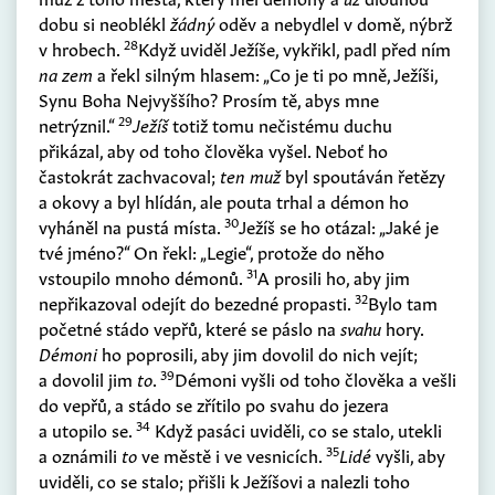
dobu si neoblékl
žádný
oděv a nebydlel v domě, nýbrž
28
v hrobech.
Když uviděl Ježíše, vykřikl, padl před ním
na zem
a řekl silným hlasem: „Co je ti po mně, Ježíši,
Synu Boha Nejvyššího? Prosím tě, abys mne
29
netrýznil.“
Ježíš
totiž tomu nečistému duchu
přikázal, aby od toho člověka vyšel. Neboť ho
častokrát zachvacoval;
ten muž
byl spoutáván řetězy
a okovy a byl hlídán, ale pouta trhal a démon ho
30
vyháněl na pustá místa.
Ježíš se ho otázal: „Jaké je
tvé jméno?“ On řekl: „Legie“, protože do něho
31
vstoupilo mnoho démonů.
A prosili ho, aby jim
32
nepřikazoval odejít do bezedné propasti.
Bylo tam
početné stádo vepřů, které se páslo na
svahu
hory.
Démoni
ho poprosili, aby jim dovolil do nich vejít;
39
a dovolil jim
to
.
Démoni vyšli od toho člověka a vešli
do vepřů, a stádo se zřítilo po svahu do jezera
34
a utopilo se.
Když pasáci uviděli, co se stalo, utekli
35
a oznámili
to
ve městě i ve vesnicích.
Lidé
vyšli, aby
uviděli, co se stalo; přišli k Ježíšovi a nalezli toho