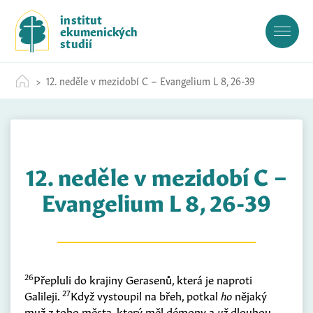
S
institut
k
ekumenických
i
studií
p
t
12. neděle v mezidobí C – Evangelium L 8, 26-39
o
c
o
n
t
12. neděle v mezidobí C –
e
n
Evangelium L 8, 26-39
t
26
Přepluli do krajiny Gerasenů, která je naproti
27
Galileji.
Když vystoupil na břeh, potkal
ho
nějaký
muž z toho města, který měl démony a
už
dlouhou