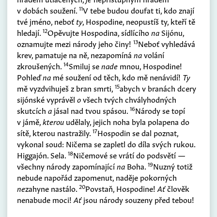
11
v dobách soužení.
V tebe budou doufat ti, kdo znají
tvé jméno, neboť
ty
, Hospodine, neopustíš ty, kteří tě
12
hledají.
Opěvujte Hospodina, sídlícího
na
Sijónu,
13
oznamujte mezi národy jeho činy!
Neboť vyhledává
krev, pamatuje na ně, nezapomíná
na
volání
14
zkroušených.
Smiluj se
nade
mnou, Hospodine!
Pohleď
na
mé soužení od těch, kdo mě nenávidí!
Ty
15
mě vyzdvihuješ z bran smrti,
abych v branách dcery
sijónské vyprávěl
o
všech tvých chvályhodných
16
skutcích
a
jásal nad tvou spásou.
Národy se topí
v jámě,
kterou
udělaly, jejich noha byla polapena do
17
sítě, kterou nastražily.
Hospodin se dal poznat,
vykonal soud: Ničema se zapletl do díla svých rukou.
18
Higgajón. Sela.
Ničemové se vrátí do podsvětí —
19
všechny národy zapomínající
na
Boha.
Nuzný totiž
nebude napořád zapomenut, naděje pokorných
20
ne
zahyne nastálo.
Povstaň, Hospodine!
Ať
člověk
nenabude moci!
Ať
jsou národy souzeny před tebou!