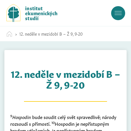
S
institut
k
ekumenických
i
studií
p
t
12. neděle v mezidobí B – Ž 9, 9-20
o
c
o
n
t
12. neděle v mezidobí B –
e
n
Ž 9, 9-20
t
9
Hospodin
bude soudit celý svět spravedlivě; národy
10
rozsoudí s přímostí.
Hospodin je nepřístupným
hradem utlačených,
je
nepřístupným hradem