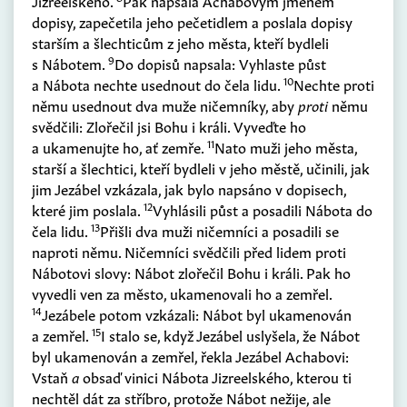
Jizreelského.
Pak napsala Achabovým jménem
dopisy, zapečetila jeho pečetidlem a poslala dopisy
starším a šlechticům z jeho města, kteří bydleli
9
s Nábotem.
Do dopisů napsala: Vyhlaste půst
10
a Nábota nechte usednout do čela lidu.
Nechte proti
němu usednout dva muže ničemníky, aby
proti
němu
svědčili: Zlořečil jsi Bohu i králi. Vyveďte ho
11
a ukamenujte ho, ať zemře.
Nato muži jeho města,
starší a šlechtici, kteří bydleli v jeho městě, učinili, jak
jim Jezábel vzkázala, jak bylo napsáno v dopisech,
12
které jim poslala.
Vyhlásili půst a posadili Nábota do
13
čela lidu.
Přišli dva muži ničemníci a posadili se
naproti němu. Ničemníci svědčili před lidem proti
Nábotovi slovy: Nábot zlořečil Bohu i králi. Pak ho
vyvedli ven za město, ukamenovali ho a zemřel.
14
Jezábele potom vzkázali: Nábot byl ukamenován
15
a zemřel.
I stalo se, když Jezábel uslyšela, že Nábot
byl ukamenován a zemřel, řekla Jezábel Achabovi:
Vstaň
a
obsaď vinici Nábota Jizreelského, kterou ti
nechtěl dát za stříbro, protože Nábot nežije, ale