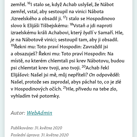
16
zemřel.
I stalo se, když Achab uslyšel, že Nábot
zemřel, vstal, aby sestoupil na vinici Nábota
17
Jizreelského a obsadil ji.
I stalo se Hospodinovo
18
slovo k Elijáši Tišbejskému:
Vstaň
a
jdi naproti
izraelskému králi Achabovi, který
bydlí
v Samaří. Hle,
je
na Nábotově vinici; sestoupil tam, aby ji obsadil.
19
Řekni mu: Toto praví Hospodin: Zavraždil jsi
a obsazuješ? Řekni mu: Toto praví Hospodin: Na
místě,
na
kterém chlemtali psi krev Nábotovu, budou
20
psi chlemtat krev tvoji, ano tvoji.
Achab řekl
Elijášovi: Našel jsi mě, můj nepříteli?
On
odpověděl:
Našel, protože ses zaprodal, abys páchal to, co je zlé
21
v Hospodinových očích.
Hle, přivedu na tebe zlo,
vyhladím tvé potomky.
Autor:
WebAdmin
Publikováno:
31. května 2020
Poslední úprava:
31. května 2020