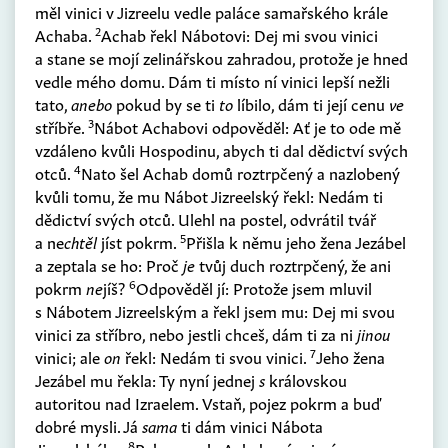
měl vinici v Jizreelu vedle paláce samařského krále
2
Achaba.
Achab řekl Nábotovi: Dej mi svou vinici
a stane se mojí zelinářskou zahradou, protože je hned
vedle mého domu. Dám ti místo ní vinici lepší nežli
tato,
anebo
pokud by se ti
to
líbilo, dám ti její cenu
ve
3
stříbře.
Nábot Achabovi odpověděl: Ať je to ode mě
vzdáleno kvůli Hospodinu, abych ti dal dědictví svých
4
otců.
Nato šel Achab domů roztrpčený a nazlobený
kvůli tomu, že mu Nábot Jizreelský řekl: Nedám ti
dědictví svých otců. Ulehl na postel, odvrátil tvář
5
a ne
chtěl
jíst pokrm.
Přišla k němu jeho žena Jezábel
a zeptala se ho: Proč
je
tvůj duch roztrpčený, že ani
6
pokrm
ne
jíš?
Odpověděl jí: Protože jsem mluvil
s Nábotem Jizreelským a řekl jsem mu: Dej mi svou
vinici za stříbro, nebo jestli chceš, dám ti za ni
jinou
7
vinici; ale
on
řekl: Nedám ti svou vinici.
Jeho žena
Jezábel mu řekla: Ty nyní jednej
s
královskou
autoritou nad Izraelem. Vstaň, pojez pokrm a buď
dobré mysli. Já
sama
ti dám vinici Nábota
8