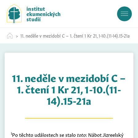
S
institut
k
ekumenických
i
studií
p
t
11. neděle v mezidobí C – 1. čtení 1 Kr 21, 1-10.(11-14).15-21a
o
c
o
n
t
11. neděle v mezidobí C –
e
n
1. čtení 1 Kr 21, 1-10.(11-
t
14).15-21a
1
Po těchto událostech se stalo
toto
: Nábot Jizreelský