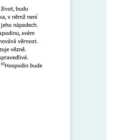
 život, budu
ka, v němž není
o jeho nápadech.
spodinu, svém
hovává věrnost.
uje vězně.
pravedlivé.
10
.
Hospodin bude