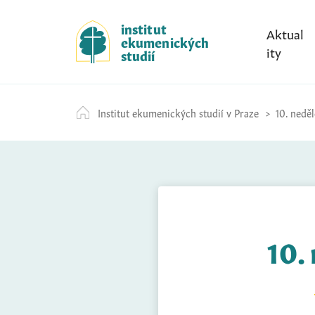
S
k
institut
Aktual
ekumenických
i
ity
studií
p
t
o
Institut ekumenických studií v Praze
10. nedě
c
o
n
t
e
n
t
10.