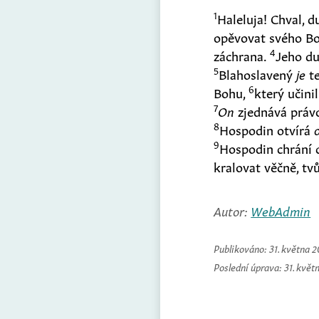
1
Haleluja! Chval, 
opěvovat svého B
4
záchrana.
Jeho du
5
Blahoslavený
je
te
6
Bohu,
který učini
7
On
zjednává práv
8
Hospodin otvírá
9
Hospodin chrání c
kralovat věčně, tvů
Autor:
WebAdmin
Publikováno:
31. května 
Poslední úprava:
31. květ