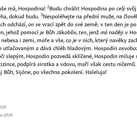
2
duše má, Hospodina!
Budu chválit Hospodina po
celý
svůj
3
oha, dokud budu.
Nespoléhejte na přední muže, na člově
ch odchází,
on
se vrací zpět do své země; v ten den je p
n, jehož pomocí
je
Bůh Jákobův,
ten
, jenž
má
naději v Ho
l nebesa i zemi, moře a vše, co
je
v nich, který navěky zac
o utlačovaným
a
dává chléb hladovým. Hospodin osvoboz
oči
slepým, Hospodin pozvedá sklíčené, Hospodin miluje s
izince, podpírá sirotka a vdovu, maří však cestu ničemů
j Bůh, Sijóne, po všechna pokolení. Haleluja!
2020
na 2020