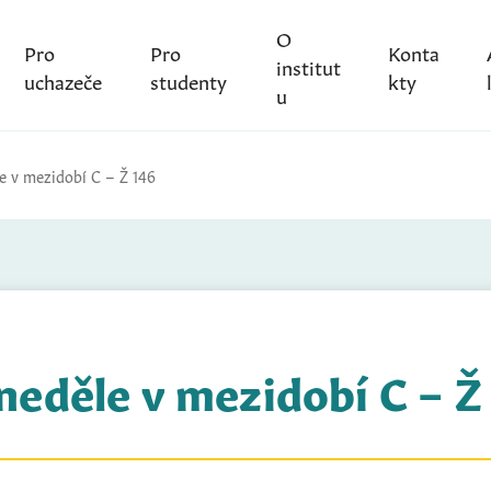
O
Pro
Pro
Konta
institut
uchazeče
studenty
kty
u
le v mezidobí C – Ž 146
 neděle v mezidobí C – Ž