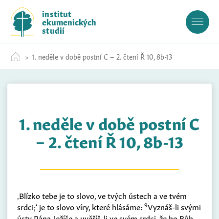
S
institut
k
ekumenických
i
studií
p
t
1. neděle v době postní C – 2. čtení Ř 10, 8b-13
o
c
o
n
t
1. neděle v době postní C
e
n
– 2. čtení Ř 10, 8b-13
t
‚Blízko tebe je to slovo, ve tvých ústech a ve tvém
9
srdci;‘ je to slovo víry, které hlásáme:
Vyznáš-li svými
ústy Pána Ježíše a uvěříš-li ve svém srdci, že ho Bůh