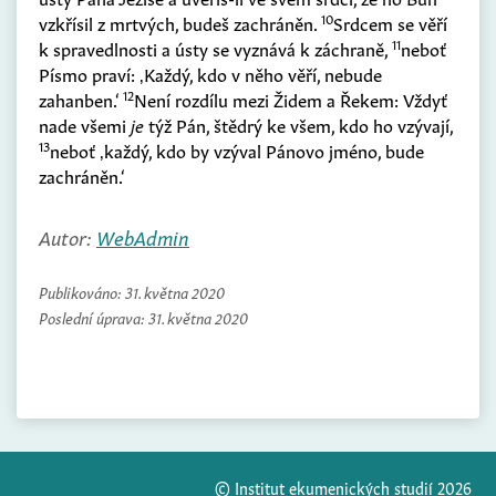
10
vzkřísil z mrtvých, budeš zachráněn.
Srdcem se věří
11
k spravedlnosti a ústy se vyznává k záchraně,
neboť
Písmo praví: ‚Každý, kdo v něho věří, nebude
12
zahanben.‘
Není rozdílu mezi Židem a Řekem: Vždyť
nade všemi
je
týž Pán, štědrý ke všem, kdo ho vzývají,
13
neboť ‚každý, kdo by vzýval Pánovo jméno, bude
zachráněn.‘
Autor:
WebAdmin
Publikováno:
31. května 2020
Poslední úprava:
31. května 2020
© Institut ekumenických studií 2026