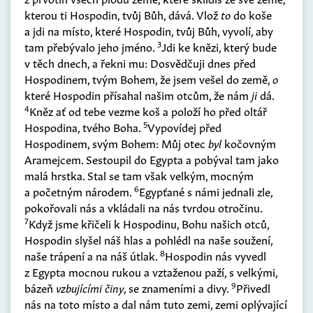
kterou ti Hospodin, tvůj Bůh, dává. Vlož
to
do koše
a jdi na místo, které Hospodin, tvůj Bůh, vyvolí, aby
3
tam přebývalo jeho jméno.
Jdi ke knězi, který bude
v těch dnech, a řekni mu: Dosvědčuji dnes před
Hospodinem, tvým Bohem, že jsem vešel do země,
o
které Hospodin přísahal našim otcům, že nám
ji
dá.
4
Kněz ať od tebe vezme koš a položí ho před oltář
5
Hospodina, tvého Boha.
Vypovídej před
Hospodinem, svým Bohem: Můj otec
byl
kočovným
Aramejcem. Sestoupil do Egypta a pobýval tam jako
malá hrstka. Stal se tam však velkým, mocným
6
a početným národem.
Egypťané s námi jednali zle,
pokořovali nás a vkládali na nás tvrdou otročinu.
7
Když jsme křičeli k Hospodinu, Bohu našich otců,
Hospodin slyšel náš hlas a pohlédl na naše soužení,
8
naše trápení a na náš útlak.
Hospodin nás vyvedl
z Egypta mocnou rukou a vztaženou paží, s velkými,
9
bázeň
vzbujícími činy
, se znameními a divy.
Přivedl
nás na toto místo a dal nám tuto zemi, zemi oplývající