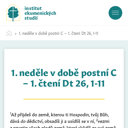
S
institut
k
ekumenických
i
studií
p
t
1. neděle v době postní C – 1. čtení Dt 26, 1-11
o
c
o
n
t
1. neděle v době postní C
e
n
– 1. čtení Dt 26, 1-11
t
1
Až přijdeš do země, kterou ti Hospodin, tvůj Bůh,
2
dává
do
dědictví, obsadíš ji a usídlíš se v ní,
vezmi
z prvotin všech plodů země, které sklidíš ze své země,