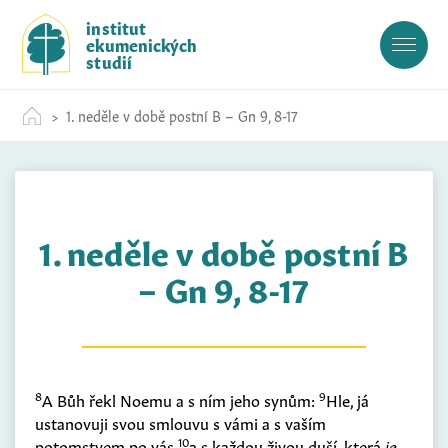
S
institut
k
ekumenických
i
studií
p
t
1. neděle v době postní B – Gn 9, 8-17
o
c
o
n
t
1. neděle v době postní B
e
n
– Gn 9, 8-17
t
8
9
A Bůh řekl Noemu a s ním jeho synům:
Hle, já
ustanovuji svou smlouvu s vámi a s vaším
10
potomstvem po vás
a s každou živou duší, která
je