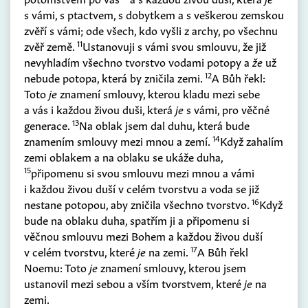
s vámi, s ptactvem, s dobytkem a s veškerou zemskou
zvěří s vámi; ode všech, kdo vyšli z archy, po všechnu
11
zvěř země.
Ustanovuji s vámi svou smlouvu, že již
nevyhladím všechno tvorstvo vodami potopy a
že
už
12
nebude potopa, která by zničila zemi.
A Bůh řekl:
Toto
je
znamení smlouvy, kterou kladu mezi sebe
a vás i každou živou duši, která
je
s vámi, pro věčné
13
generace.
Na oblak jsem dal duhu, která bude
14
znamením smlouvy mezi mnou a zemí.
Když zahalím
zemi oblakem a na oblaku se ukáže duha,
15
připomenu si svou smlouvu mezi mnou a vámi
i každou živou duší v celém tvorstvu a voda se již
16
nestane potopou, aby zničila všechno tvorstvo.
Když
bude na oblaku duha, spatřím ji a připomenu si
věčnou smlouvu mezi Bohem a každou živou duší
17
v celém tvorstvu, které
je
na zemi.
A Bůh řekl
Noemu: Toto
je
znamení smlouvy, kterou jsem
ustanovil mezi sebou a vším tvorstvem, které
je
na
zemi.