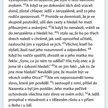
43
zvykem.
A když se po dokonání těch dnů vraceli
domů
, zůstal chlapec Ježíš v Jeruzalémě, aniž
to
jeho
44
rodiče zpozorovali.
Protože se domnívali, že je ve
skupině poutníků, ušli den cesty a hledali ho mezi
45
příbuznými a známými.
A když
ho
nenalezli, vrátili se
46
do Jeruzaléma a hledali ho.
I stalo se,
že
ho po třech
dnech nalezli v chrámě, jak sedí uprostřed učitelů,
47
naslouchá jim a vyptává se jich.
Všichni, kteří ho
48
slyšeli, žasli nad jeho rozumností a odpověďmi.
Když ho
rodiče
spatřili, zhrozili se a jeho matka mu
řekla: „Synu, co jsi nám to udělal? Hle, tvůj otec a já
49
jsme tě s úzkostí hledali.“
A
on
jim řekl: „Jak
to
, že
jste mne hledali? Nevěděli jste, že musím být ve
50
věcech svého Otce?“
Ale oni neporozuměli tomu
51
slovu, které jim pověděl.
I sestoupil s nimi, přišel do
Nazareta a byl jim poddán. Jeho matka pečlivě
52
uchovávala všechna
tato
slova ve svém srdci.
A Ježíš
prospíval v moudrosti a v tělesném růstu a v přízni
u Boha i u lidí.