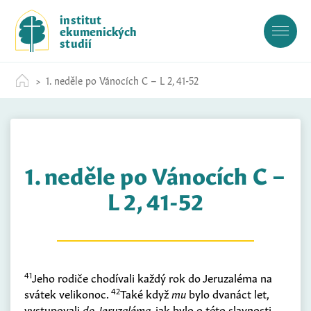
S
institut
k
ekumenických
i
studií
p
t
1. neděle po Vánocích C – L 2, 41-52
o
c
o
n
t
1. neděle po Vánocích C –
e
n
L 2, 41-52
t
41
Jeho rodiče chodívali každý rok do Jeruzaléma na
42
svátek velikonoc.
Také když
mu
bylo dvanáct let,
vystupovali
do Jeruzaléma
, jak bylo o této slavnosti