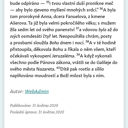
35
bude odpíráno —
i tvou vlastní duší pronikne meč
36
— aby bylo zjeveno myšlení mnohých srdcí.“
A byla
tam
prorokyně Anna, dcera Fanuelova, z kmene
Ašerova. Ta již byla velmi pokročilého věku; s mužem
37
žila sedm let od svého panenství
a vdovou
byla
až do
svých
osmdesáti čtyř let. Neopouštěla chrám, posty
38
a prosbami sloužila
Bohu
dnem i nocí.
A v té hodině
přistoupila, děkovala Bohu a říkala o něm všem, kteří
39
očekávali vykoupení Jeruzaléma.
A když vykonali
všechno podle Pánova zákona, vrátili se do Galileje do
40
svého města Nazareta.
Dítě pak rostlo a sílilo
naplňováno moudrostí a Boží milost byla s ním.
Autor:
WebAdmin
Publikováno:
31. května 2020
Poslední úprava:
31. května 2020