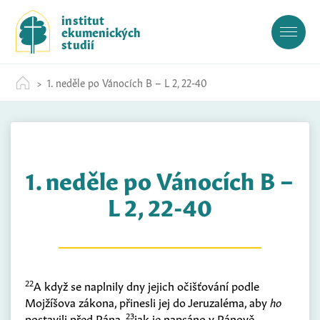
S
institut
k
ekumenických
i
studií
p
t
1. neděle po Vánocích B – L 2, 22-40
o
c
o
n
t
1. neděle po Vánocích B –
e
n
L 2, 22-40
t
22
A když se naplnily dny jejich očišťování podle
Mojžíšova zákona, přinesli jej do Jeruzaléma, aby
ho
23
postavili před Pána,
jak je napsáno v Pánově