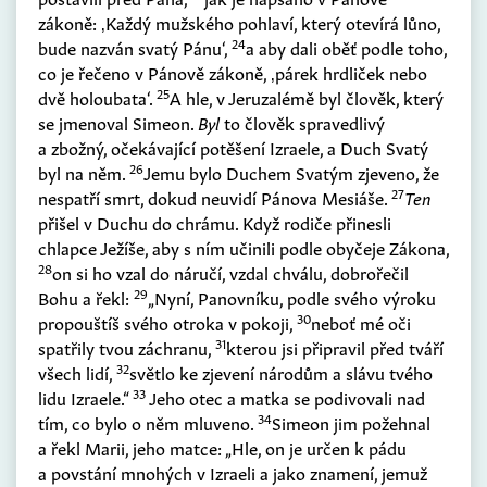
zákoně: ‚Každý mužského pohlaví, který otevírá lůno,
24
bude nazván svatý Pánu‘,
a aby dali oběť podle toho,
co je řečeno v Pánově zákoně, ‚párek hrdliček nebo
25
dvě holoubata‘.
A hle, v Jeruzalémě byl člověk, který
se jmenoval Simeon.
Byl
to člověk spravedlivý
a zbožný, očekávající potěšení Izraele, a Duch Svatý
26
byl na něm.
Jemu bylo Duchem Svatým zjeveno, že
27
nespatří smrt, dokud neuvidí Pánova Mesiáše.
Ten
přišel v Duchu do chrámu. Když rodiče přinesli
chlapce Ježíše, aby s ním učinili podle obyčeje Zákona,
28
on si ho vzal do náručí, vzdal chválu, dobrořečil
29
Bohu a řekl:
„Nyní, Panovníku, podle svého výroku
30
propouštíš svého otroka v pokoji,
neboť mé oči
31
spatřily tvou záchranu,
kterou jsi připravil před tváří
32
všech lidí,
světlo ke zjevení národům a slávu tvého
33
lidu Izraele.“
Jeho otec a matka se podivovali nad
34
tím, co bylo o něm mluveno.
Simeon jim požehnal
a řekl Marii, jeho matce: „Hle, on je určen k pádu
a povstání mnohých v Izraeli a jako znamení, jemuž