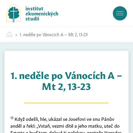
S
institut
k
ekumenických
i
studií
p
t
1. neděle po Vánocích A – Mt 2, 13-23
o
c
o
n
t
1. neděle po Vánocích A –
e
n
Mt 2, 13-23
t
13
Když odešli, hle, ukázal se Josefovi ve snu Pánův
anděl a řekl: „Vstaň, vezmi dítě a jeho matku, uteč do
Egypta a buď tam, dokud ti neřeknu, protože Herodes