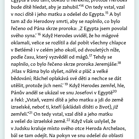
14
bude dítě hledat, aby je zahubil.“
On tedy vstal, vzal
15
v noci dítě i jeho matku a odešel do Egypta.
A byl
tam až do Herodovy smrti, aby se naplnilo, co bylo
řečeno od Pána skrze proroka: ‚Z Egypta jsem povolal
16
svého syna.‘
Když Herodes uviděl, že ho mágové
oklamali, velice se rozlítil a dal pobít všechny chlapce
v Betlémě i v celém jeho okolí, od dvouletých níže,
17
podle času, který vyzvěděl od mágů.
Tehdy se
18
naplnilo, co bylo řečeno skrze proroka Jeremjáše:
‚Hlas v Ráma bylo slyšet,
nářek a
pláč a velké
bědování; Ráchel oplakává své děti a nechce se dát
19
utěšit, protože jich není.‘
Když Herodes zemřel, hle,
20
Pánův anděl se ukázal ve snu Josefovi v Egyptě
a řekl: „Vstaň, vezmi dítě a jeho matku a jdi do země
izraelské, neboť ti, kteří
(
ukládali dítěti o život
)
,
již
21
zemřeli.“
On tedy vstal, vzal dítě a jeho matku
22
a vešel do izraelské země.
Když však uslyšel, že
v Judsku kraluje místo svého otce Heroda Archelaos,
bál se tam odejít. Na pokyn ve snu odešel do oblasti