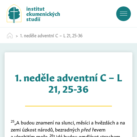
S
institut
k
ekumenických
i
studií
p
t
1. neděle adventní C – L 21, 25-36
o
c
o
n
t
1. neděle adventní C – L
e
n
21, 25-36
t
25
„A budou znamení na slunci, měsíci a hvězdách a na
zemi úzkost národů, bezradných
před
řevem
26
a vlnobitím moře.
Lidé budou omdlévat strachem