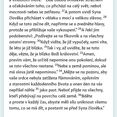
a očekáváním toho, co přichází na celý svět; neboť
27
mocnosti nebes se zatřesou.
A potom uvidí Syna
28
člověka přicházet v oblaku s mocí a velikou slávou.
Když se toto začne dít, napřimte se a zvedněte hlavy,
29
protože se přibližuje vaše vykoupení.“
A řekl jim
podobenství: „Podívejte se na fíkovník a na všechny
30
ostatní
stromy.
Když vidíte, že již vypučely, sami víte,
31
že léto je již blízko.
Tak i vy, až uvidíte, že se toto
32
děje, vězte, že je blízko Boží království.
Amen,
pravím vám, že určitě nepomine ono pokolení, dokud
33
se
toto
všechno nestane.
Nebe a země pominou, ale
34
má slova jistě nepominou.“
„Mějte se na pozoru, aby
vaše srdce nebyla zatížena flámováním, opilstvím
a starostmi každodenního života a onen den na vás
35
nepřišel náhle
jako past. Neboť přijde na všechny,
36
kteří přebývají na povrchu celé země.
Bděte
a proste v každý čas, abyste měli sílu uniknout všemu
tomu, co se má dít, a postavit se před Syna člověka.“