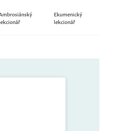
Ambrosiánský
Ekumenický
lekcionář
lekcionář