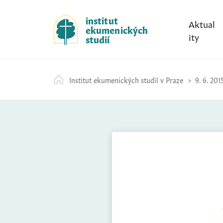
S
k
institut
Aktual
ekumenických
i
ity
studií
p
t
o
Institut ekumenických studií v Praze
9. 6. 201
c
o
n
t
e
n
t