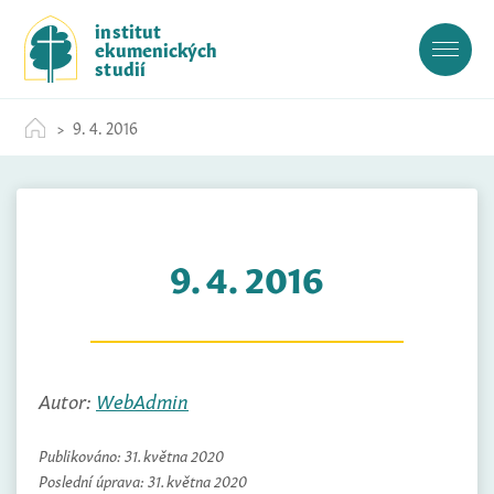
S
institut
k
ekumenických
i
studií
p
t
9. 4. 2016
o
c
o
n
t
9. 4. 2016
e
n
t
Autor:
WebAdmin
Publikováno:
31. května 2020
Poslední úprava:
31. května 2020