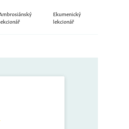
Ambrosiánský
Ekumenický
lekcionář
lekcionář