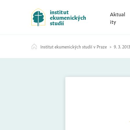
S
k
institut
Aktual
ekumenických
i
ity
studií
p
t
o
Institut ekumenických studií v Praze
9. 3. 201
c
o
n
t
e
n
t