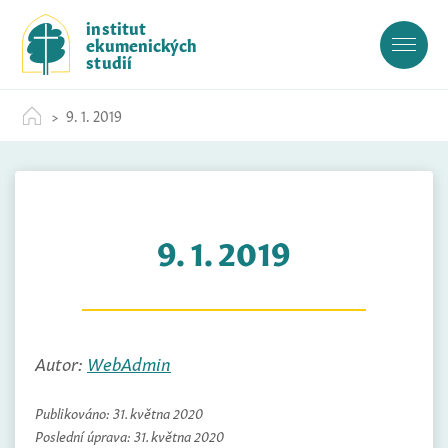
S
institut
k
ekumenických
i
studií
p
t
9. 1. 2019
o
c
o
n
t
9. 1. 2019
e
n
t
Autor:
WebAdmin
Publikováno:
31. května 2020
Poslední úprava:
31. května 2020