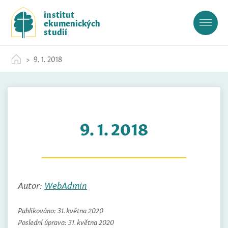
S
institut
k
ekumenických
i
studií
p
t
9. 1. 2018
o
c
o
n
t
9. 1. 2018
e
n
t
Autor:
WebAdmin
Publikováno:
31. května 2020
Poslední úprava:
31. května 2020