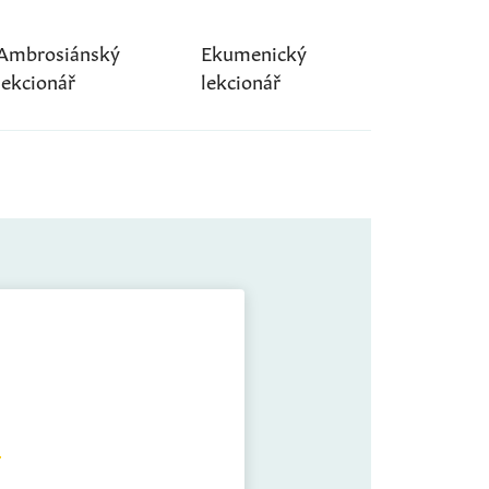
Ambrosiánský
Ekumenický
lekcionář
lekcionář