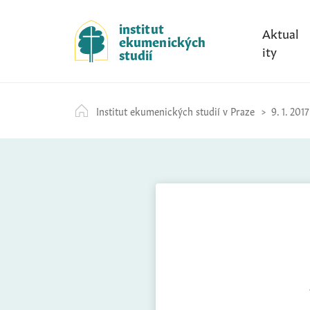
S
k
institut
Aktual
ekumenických
i
ity
studií
p
t
o
Institut ekumenických studií v Praze
9. 1. 2017
c
o
n
t
e
n
t