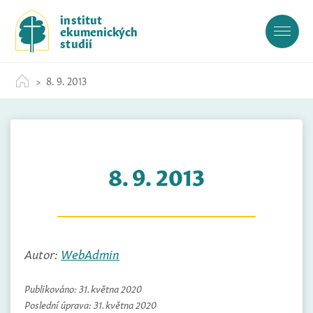
S
institut
k
ekumenických
i
studií
p
t
8. 9. 2013
o
c
o
n
t
8. 9. 2013
e
n
t
Autor:
WebAdmin
Publikováno:
31. května 2020
Poslední úprava:
31. května 2020