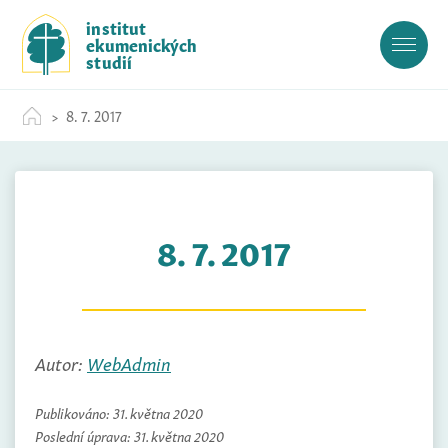
S
institut
k
ekumenických
i
studií
p
t
8. 7. 2017
o
c
o
n
t
8. 7. 2017
e
n
t
Autor:
WebAdmin
Publikováno:
31. května 2020
Poslední úprava:
31. května 2020