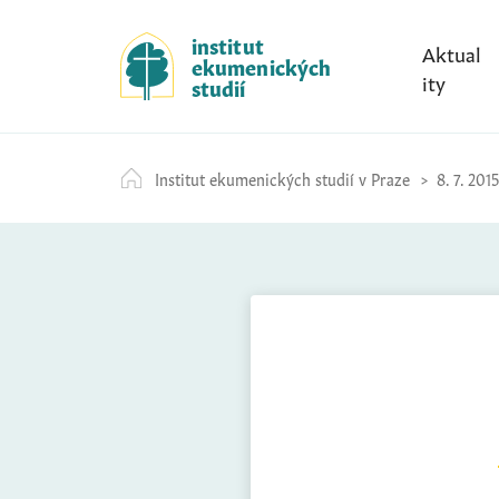
S
k
institut
Aktual
ekumenických
i
ity
studií
p
t
o
Institut ekumenických studií v Praze
8. 7. 2015
c
o
n
t
e
n
t