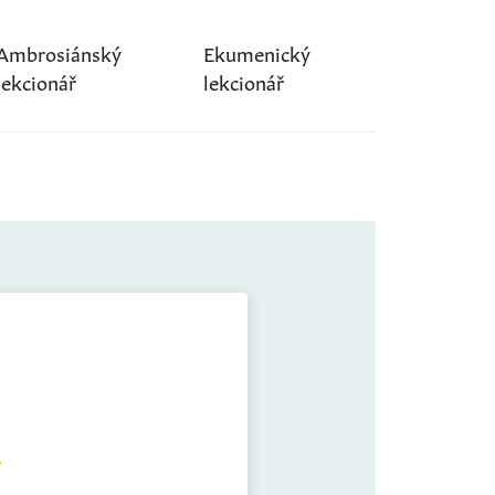
Ambrosiánský
Ekumenický
lekcionář
lekcionář