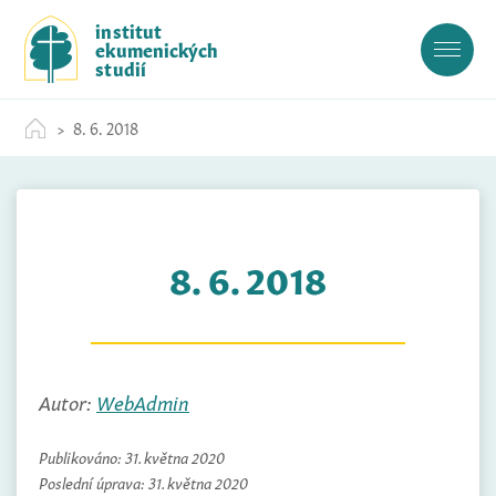
S
institut
k
ekumenických
i
studií
p
t
8. 6. 2018
o
c
o
n
t
8. 6. 2018
e
n
t
Autor:
WebAdmin
Publikováno:
31. května 2020
Poslední úprava:
31. května 2020