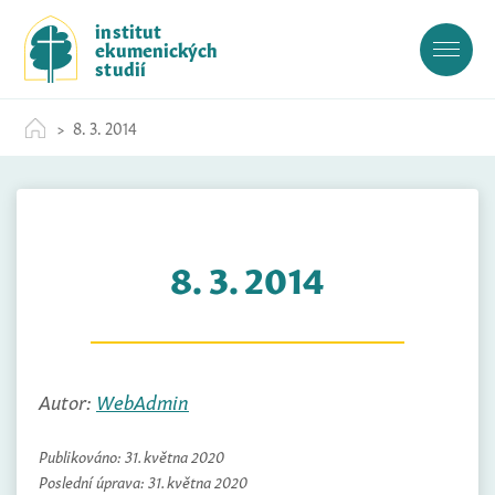
S
institut
k
ekumenických
i
studií
p
t
8. 3. 2014
o
c
o
n
t
8. 3. 2014
e
n
t
Autor:
WebAdmin
Publikováno:
31. května 2020
Poslední úprava:
31. května 2020