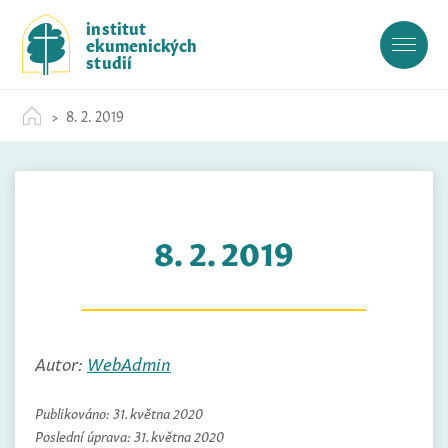
S
institut
k
ekumenických
i
studií
p
t
8. 2. 2019
o
c
o
n
t
8. 2. 2019
e
n
t
Autor:
WebAdmin
Publikováno:
31. května 2020
Poslední úprava:
31. května 2020