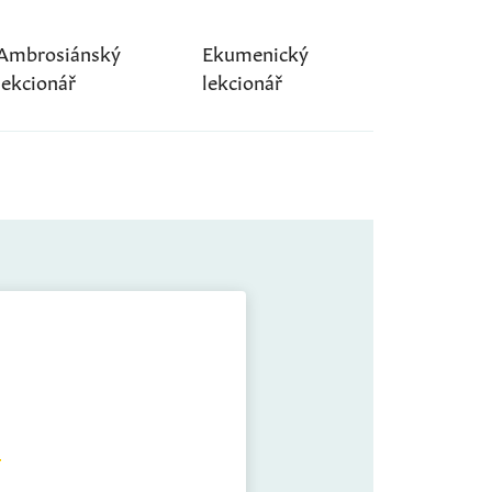
Ambrosiánský
Ekumenický
lekcionář
lekcionář