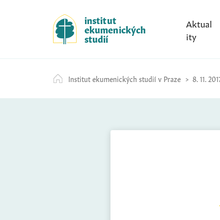
S
k
institut
Aktual
ekumenických
i
ity
studií
p
t
o
Institut ekumenických studií v Praze
8. 11. 201
c
o
n
t
e
n
t