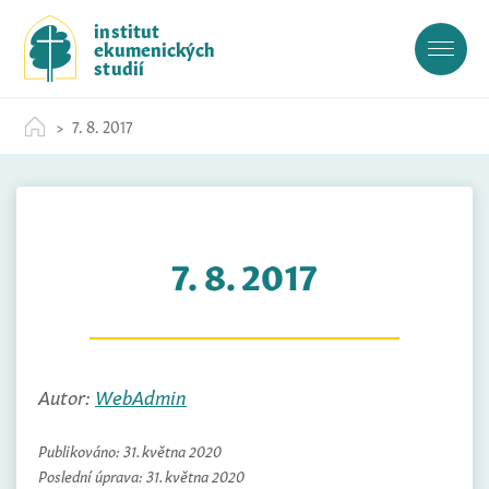
S
institut
k
ekumenických
i
studií
p
t
7. 8. 2017
o
c
o
n
t
7. 8. 2017
e
n
t
Autor:
WebAdmin
Publikováno:
31. května 2020
Poslední úprava:
31. května 2020