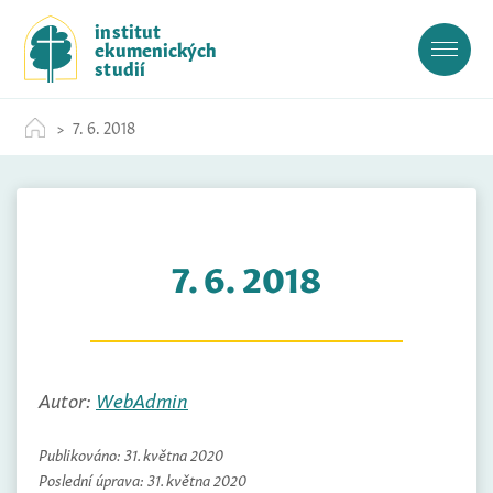
S
institut
k
ekumenických
i
studií
p
t
7. 6. 2018
o
c
o
n
t
7. 6. 2018
e
n
t
Autor:
WebAdmin
Publikováno:
31. května 2020
Poslední úprava:
31. května 2020