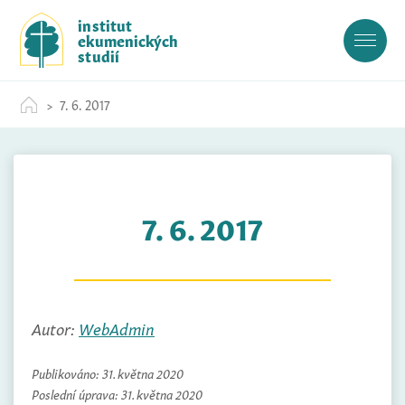
S
institut
k
ekumenických
i
studií
p
t
7. 6. 2017
o
c
o
n
t
7. 6. 2017
e
n
t
Autor:
WebAdmin
Publikováno:
31. května 2020
Poslední úprava:
31. května 2020