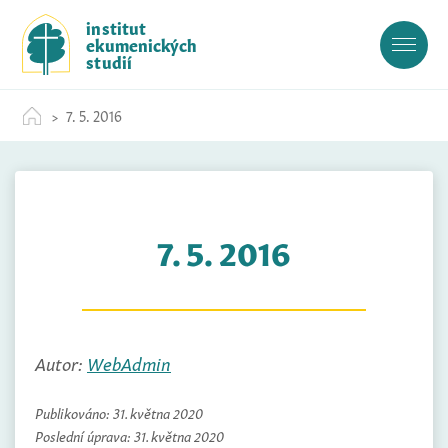
S
institut
k
ekumenických
i
studií
p
t
7. 5. 2016
o
c
o
n
t
7. 5. 2016
e
n
t
Autor:
WebAdmin
Publikováno:
31. května 2020
Poslední úprava:
31. května 2020