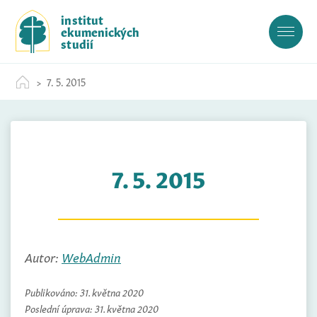
S
institut
k
ekumenických
i
studií
p
t
7. 5. 2015
o
c
o
n
t
7. 5. 2015
e
n
t
Autor:
WebAdmin
Publikováno:
31. května 2020
Poslední úprava:
31. května 2020