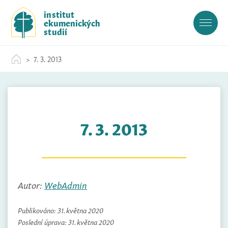
S
institut
k
ekumenických
i
studií
p
t
7. 3. 2013
o
c
o
n
t
7. 3. 2013
e
n
t
Autor:
WebAdmin
Publikováno:
31. května 2020
Poslední úprava:
31. května 2020